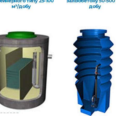
ейнерного типу 25-100
залізобетону 50-500 
м³/добу
добу