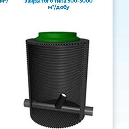
м³/
закрытого типа 500-3000
м³/добу