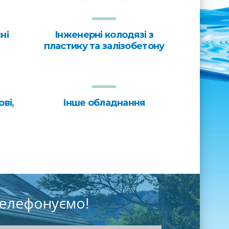
ні
Інженерні колодязі з
пластику та залізобетону
ві,
Інше обладнання
телефонуємо!