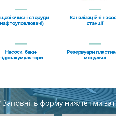
щові очисні споруди
Каналізаційні насос
(нафтоуловлювачі)
станції
Наcоси, баки-
Резервуари пластико
гідроакумулятори
модульні
? Заповніть форму нижче і ми за