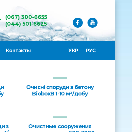
(067) 300-6655
(044) 501-6625
Контакты
УКР
РУС
ди
Очисні споруди з бетону
бу
BioboxB 1-10 м³/добу
ди з
Очистные сооружения