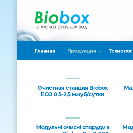
Главная
Продукция
Технолог
Очистная станция Biobox
Мал
ECO 0,5-2,5 м.куб/сутки
Модульні очисні споруди з
Мод