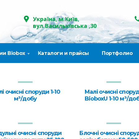
Україна, м.Київ,
вул.Васильківська ,30
ии Biobox
Каталоги и прайсы
Портфолио
і очисні споруди 1-10
Малі очисні спору
м³/добу
BioboxU 1-10 м³/до
ульні очисні споруди
Блочні очисні спору