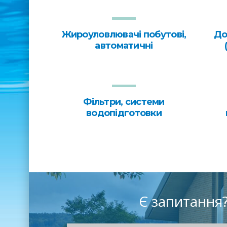
Жироуловлювачі побутові,
До
автоматичні
Фільтри, системи
водопідготовки
Є запитання