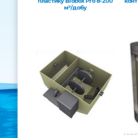
пластику Biobox Pro 8-200
конт
м³/добу